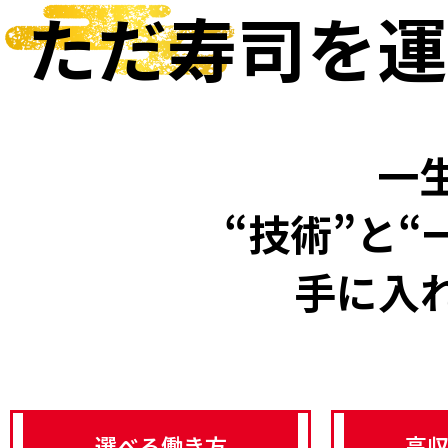
ただ寿司を
運
一
“技術”と“
手に入
選べる働き方
高