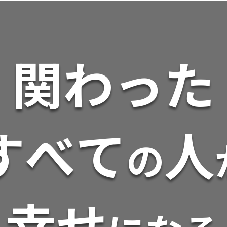
関
わ
っ
た
す
べ
て
人
の
幸
せ