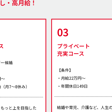
し・高月給！
03
ス
プライベート
充実コース
ダー候補
【条件】
・月給22万円〜
円〜
・年間休日149日
勤（月7～8休み）
結婚や育児、介護など、人生
、もっと上を目指した