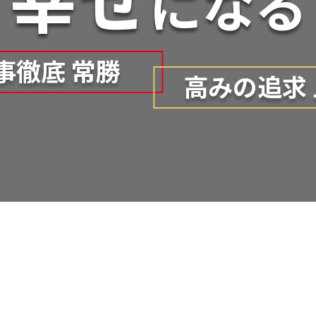
に
な
る
事徹底 常勝
高みの追求